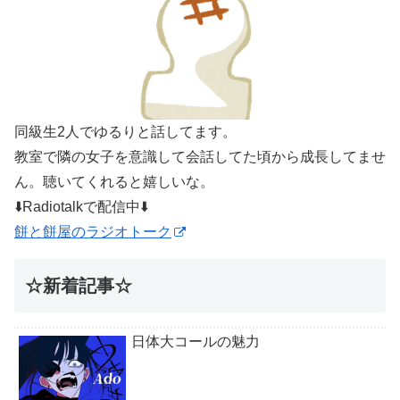
同級生2人でゆるりと話してます。
教室で隣の女子を意識して会話してた頃から成長してませ
ん。聴いてくれると嬉しいな。
⬇️Radiotalkで配信中⬇️
餅と餅屋のラジオトーク
☆新着記事☆
日体大コールの魅力