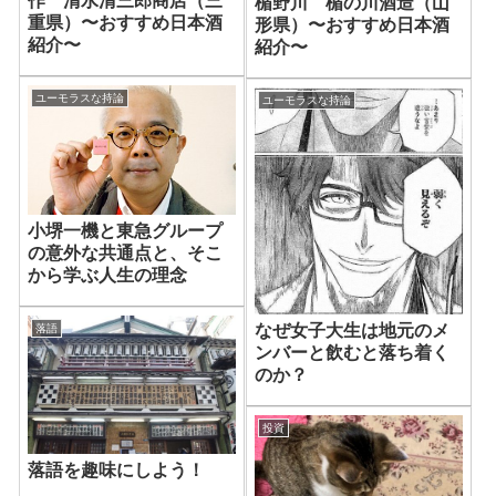
作 清水清三郎商店（三
楯野川 楯の川酒造（山
重県）〜おすすめ日本酒
形県）〜おすすめ日本酒
紹介〜
紹介〜
ユーモラスな持論
ユーモラスな持論
小堺一機と東急グループ
の意外な共通点と、そこ
から学ぶ人生の理念
なぜ女子大生は地元のメ
落語
ンバーと飲むと落ち着く
のか？
投資
落語を趣味にしよう！