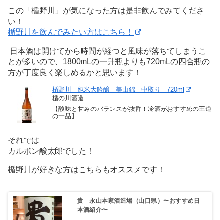
この「楯野川」が気になった方は是非飲んでみてくださ
い！
楯野川を飲んでみたい方はこちら！
日本酒は開けてから時間が経つと風味が落ちてしまうこ
とが多いので、1800mLの一升瓶よりも720mLの四合瓶の
方が丁度良く楽しめるかと思います！
楯野川 純米大吟醸 美山錦 中取り 720ml
楯の川酒造
【酸味と甘みのバランスが抜群！冷酒がおすすめの王道
の一品】
それでは
カルボン酸太郎でした！
楯野川が好きな方はこちらもオススメです！
貴 永山本家酒造場（山口県）〜おすすめ日
本酒紹介〜