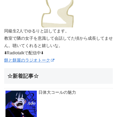
同級生2人でゆるりと話してます。
教室で隣の女子を意識して会話してた頃から成長してませ
ん。聴いてくれると嬉しいな。
⬇️Radiotalkで配信中⬇️
餅と餅屋のラジオトーク
☆新着記事☆
日体大コールの魅力