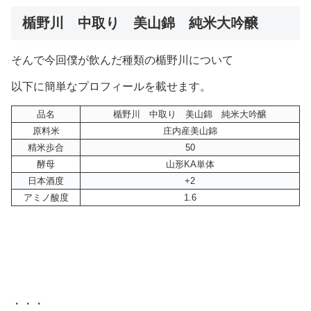
楯野川 中取り 美山錦 純米大吟醸
そんで今回僕が飲んだ種類の楯野川について
以下に簡単なプロフィールを載せます。
品名
楯野川 中取り 美山錦 純米大吟醸
原料米
庄内産美山錦
精米歩合
50
酵母
山形KA単体
日本酒度
+2
アミノ酸度
1.6
・・・