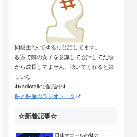
同級生2人でゆるりと話してます。
教室で隣の女子を意識して会話してた頃
から成長してません。聴いてくれると嬉
しいな。
⬇️Radiotalkで配信中⬇️
餅と餅屋のラジオトーク
☆新着記事☆
日体大コールの魅力