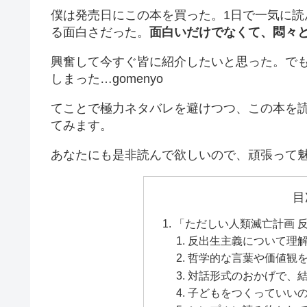
僕は発売日にこの本を買った。1日で一気に
る面白さだった。
面白いだけでなくて、悶々
興奮して今すぐ皆に紹介したいと思った。で
しまった…gomenyo
てことで極力ネタバレを避けつつ、この本を
てみます。
あなたにも是非読んで欲しいので、頑張って
目
「ただしい人類滅亡計画 
反出生主義について理
哲学的な言葉や価値観
対話形式のおかげで、
子どもをつくっていい