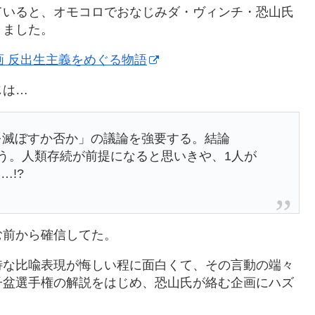
ていると、オモコロでおなじみダ・ヴィンチ・恐山氏
りました。
画 反出生主義をめぐる物語
じは…
を滅ぼすか否か」の議論を強要する。結論
いう。人類存続が前提になると思いきや、1人が
…!?
む前から確信してた。
特な比喩表現が悔しい程に面白くて、その言動の端々
子盆選手権の解説をはじめ、恐山氏が絡む企画にハズ