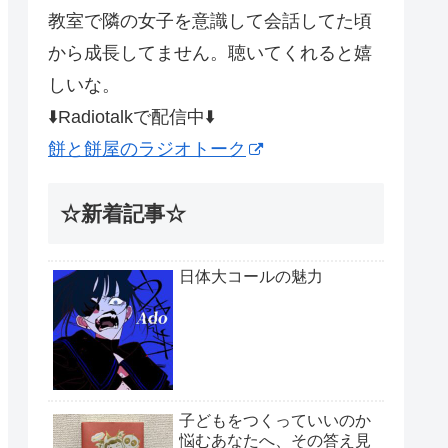
教室で隣の女子を意識して会話してた頃
から成長してません。聴いてくれると嬉
しいな。
⬇️Radiotalkで配信中⬇️
餅と餅屋のラジオトーク
☆新着記事☆
日体大コールの魅力
子どもをつくっていいのか
悩むあなたへ、その答え見