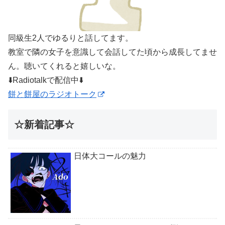
同級生2人でゆるりと話してます。
教室で隣の女子を意識して会話してた頃から成長してませ
ん。聴いてくれると嬉しいな。
⬇️Radiotalkで配信中⬇️
餅と餅屋のラジオトーク
☆新着記事☆
日体大コールの魅力