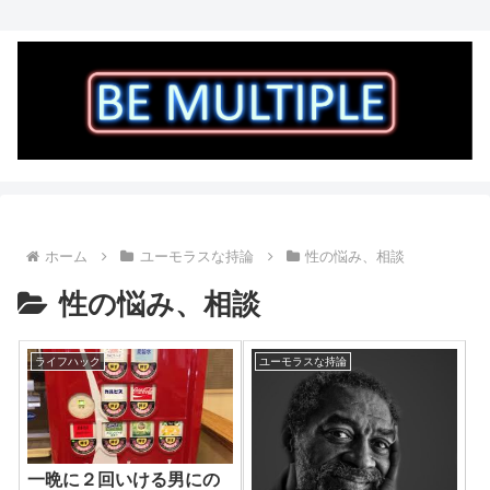
ホーム
ユーモラスな持論
性の悩み、相談
性の悩み、相談
ライフハック
ユーモラスな持論
一晩に２回いける男にの