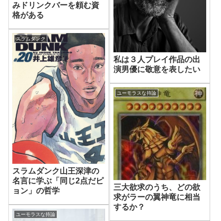
みドリンクバーを頼む資
格がある
スラムダンク
私は３人プレイ作品の出
演男優に敬意を表したい
ユーモラスな持論
スラムダンク山王深津の
名言に学ぶ「同じ2点だピ
三大欲求のうち、どの欲
ョン」の哲学
求がラーの翼神竜に相当
するか？
ユーモラスな持論