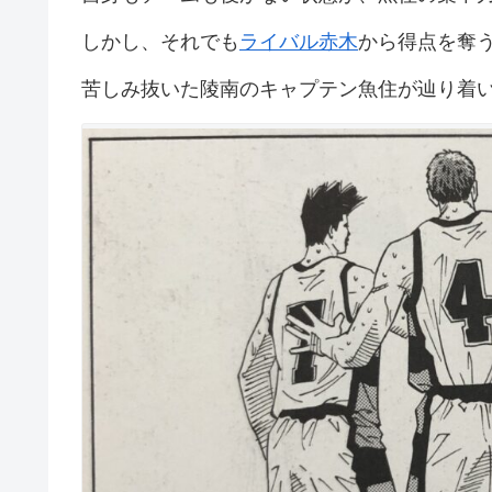
しかし、それでも
ライバル赤木
から得点を奪
苦しみ抜いた陵南のキャプテン魚住が辿り着