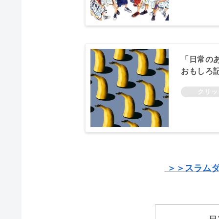
「日常の
おもしろ
＞＞スラムダ