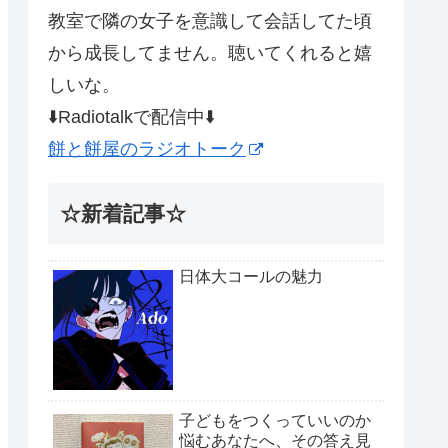
教室で隣の女子を意識して会話してた頃
から成長してません。聴いてくれると嬉
しいな。
⬇️Radiotalkで配信中⬇️
餅と餅屋のラジオトーク
☆新着記事☆
日体大コールの魅力
子どもをつくっていいのか
悩むあなたへ、その答え見