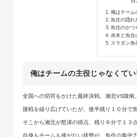
目
俺はチーム
魚住の隠れ
魚住のかつ
赤木と魚住
スラダン魚
俺はチームの主役じゃなくてい
全国への切符をかけた最終決戦、湘北VS陵南
接戦を繰り広げていたが、後半残り１０分で
そこから湘北が怒涛の得点、残り６分で１３
自身もチームも後がない状態が、魚住の集中