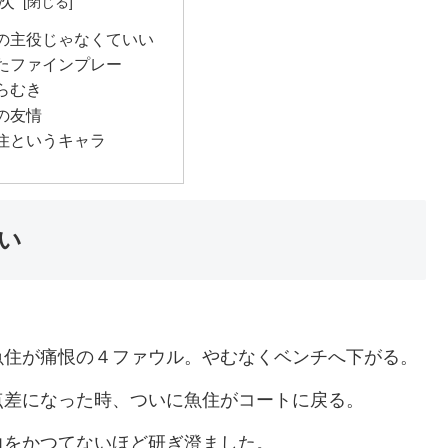
次
の主役じゃなくていい
たファインプレー
らむき
の友情
住というキャラ
い
。
魚住が痛恨の４ファウル。やむなくベンチへ下がる。
点差になった時、ついに魚住がコートに戻る。
力をかつてないほど研ぎ澄ました。